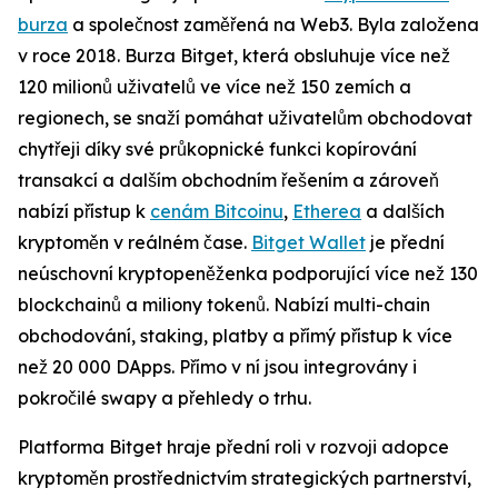
burza
a společnost zaměřená na Web3. Byla založena
v roce 2018. Burza Bitget, která obsluhuje více než
120 milionů uživatelů ve více než 150 zemích a
regionech, se snaží pomáhat uživatelům obchodovat
chytřeji díky své průkopnické funkci kopírování
transakcí a dalším obchodním řešením a zároveň
nabízí přístup k
cenám Bitcoinu
,
Etherea
a dalších
kryptoměn v reálném čase.
Bitget Wallet
je přední
neúschovní kryptopeněženka podporující více než 130
blockchainů a miliony tokenů. Nabízí multi-chain
obchodování, staking, platby a přímý přístup k více
než 20 000 DApps. Přímo v ní jsou integrovány i
pokročilé swapy a přehledy o trhu.
Platforma Bitget hraje přední roli v rozvoji adopce
kryptoměn prostřednictvím strategických partnerství,