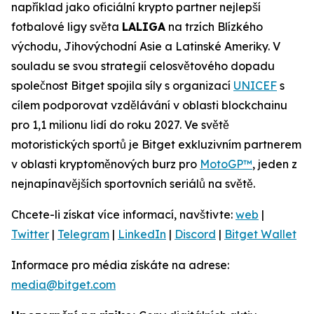
například jako oficiální krypto partner nejlepší
fotbalové ligy světa
LALIGA
na trzích Blízkého
východu, Jihovýchodní Asie a Latinské Ameriky. V
souladu se svou strategií celosvětového dopadu
společnost Bitget spojila síly s organizací
UNICEF
s
cílem podporovat vzdělávání v oblasti blockchainu
pro 1,1 milionu lidí do roku 2027. Ve světě
motoristických sportů je Bitget exkluzivním partnerem
v oblasti kryptoměnových burz pro
MotoGP™
, jeden z
nejnapínavějších sportovních seriálů na světě.
Chcete-li získat více informací, navštivte:
web
|
Twitter
|
Telegram
|
LinkedIn
|
Discord
|
Bitget Wallet
Informace pro média získáte na adrese:
media@bitget.com