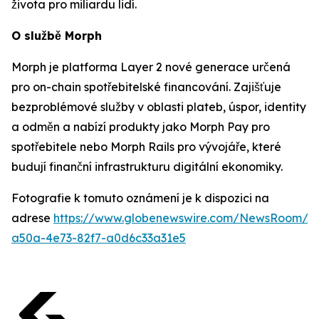
života pro miliardu lidí.
O službě Morph
Morph je platforma Layer 2 nové generace určená
pro on-chain spotřebitelské financování. Zajišťuje
bezproblémové služby v oblasti plateb, úspor, identity
a odměn a nabízí produkty jako Morph Pay pro
spotřebitele nebo Morph Rails pro vývojáře, které
budují finanční infrastrukturu digitální ekonomiky.
Fotografie k tomuto oznámení je k dispozici na
adrese
https://www.globenewswire.com/NewsRoom/At
a50a-4e73-82f7-a0d6c33a31e5