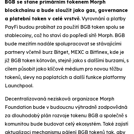
BGB se stane primárním tokenem Morph
blockchainu a bude sloužit jako gas, governance
a platební token v celé vrstvě
. Vyrovnání a platby
PayFi budou probíhat za použití BGB token spolu se
stablecoiny, což ho staví do popředí sítě Morph. BGB
bude mezitím nadále spolupracovat se stávajícími
partnery včetně burz Bitget, MEXC a Bitfinex, kde je
již BGB token kótován, stejně jako s dalšími burzami, s
cílem působit jako klíčové médium pro novou těžbu
tokenů, slevy na poplatcích a další funkce platformy
Launchpool.
Decentralizovaná nezisková organizace Morph
Foundation bude v budoucnu výhradně zodpovědná
za dlouhodobý plán rozvoje tokenu BGB a společně s
komunitou bude budovat celý ekosystém. Také zajistí
aktualizaci mechanismu pálení BGB tokenů tak, aby