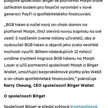
podpoře společnosti Bitget se platforma Morph stane
ústředním bodem pro finanční vyrovnání v nové
generaci PayFi a spotřebitelského financování.
„BGB token si našel nový on-chain domov na
platformě Morph, čímž otevírá novou kapitolu na své
cestě. S nadšením zveme miliony uživatelů, aby si
vyzkoušeli BGB token a objevili jeho zcela neotřelé
možnosti využití. Během následujících 12 měsíců
uvidíme zrychlení migrace BGB tokenu na Morph
Layer a užší partnerství společnosti Morph a Bitget
Wallet, umožňující bezproblémové platby přes Web3
a on-chain spotřebitelské financování
,
“
pokračuje
Karry Cheung, CEO společnosti Bitget Wallet
.
O společnosti Bitget
Společnost Bitget je přední světová
kryptoměnová